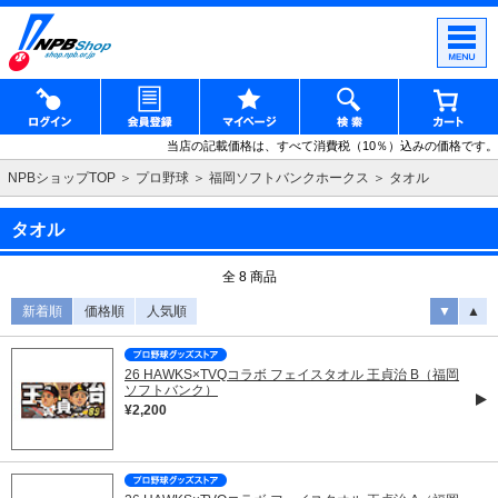
当店の記載価格は、すべて消費税（10％）込みの価格です。
NPBショップTOP
プロ野球
福岡ソフトバンクホークス
タオル
タオル
全 8 商品
新着順
価格順
人気順
▼
▲
26 HAWKS×TVQコラボ フェイスタオル 王貞治 B（福岡
ソフトバンク）
¥2,200