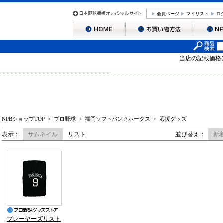
会員ページ
マイリスト
ロ
当店の記載価格
NPBショップTOP
>
プロ野球
>
福岡ソフトバンクホークス
>
応援グッズ
表示：
サムネイル
リスト
並び替え：
新
プレーヤーズリスト