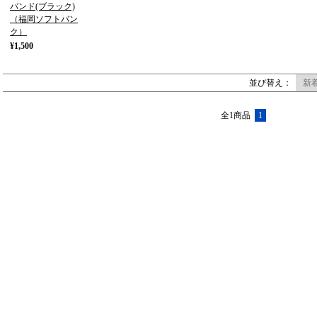
バンド(ブラック)
（福岡ソフトバン
ク）
¥1,500
並び替え：
新
全1商品
1