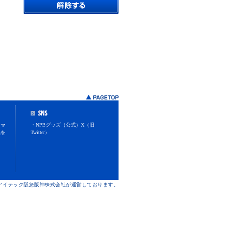
・NPBグッズ（公式）X（旧
スマ
品を
Twitter）
けアイテック阪急阪神株式会社が運営しております。