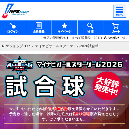
当店の記載価格は、すべて消費税（10％）込みの価格です。
NPBショップTOP
マイナビオールスターゲーム2026試合球
今ご注文いただければ
7月中旬以降
順次発送させていただきます。
予定数に達した場合、以降のご注文は
9月中旬頃
順次発送となりま
す。ご了承くださいませ。