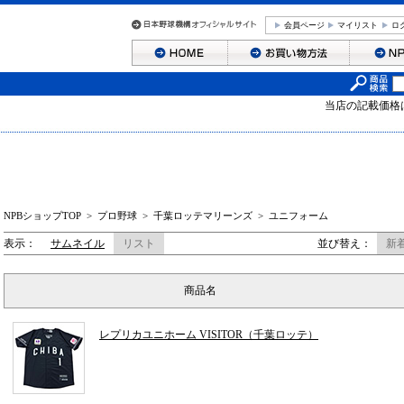
会員ページ
マイリスト
ロ
当店の記載価格
NPBショップTOP
>
プロ野球
>
千葉ロッテマリーンズ
>
ユニフォーム
表示：
サムネイル
リスト
並び替え：
新
商品名
レプリカユニホーム VISITOR（千葉ロッテ）