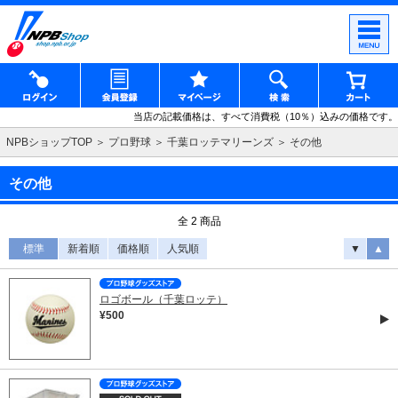
当店の記載価格は、すべて消費税（10％）込みの価格です。
NPBショップTOP
プロ野球
千葉ロッテマリーンズ
その他
その他
全 2 商品
標準
新着順
価格順
人気順
▼
▲
ロゴボール（千葉ロッテ）
¥500