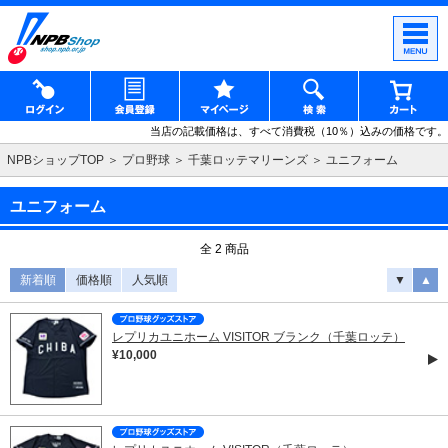
当店の記載価格は、すべて消費税（10％）込みの価格です。
NPBショップTOP
プロ野球
千葉ロッテマリーンズ
ユニフォーム
ユニフォーム
全 2 商品
新着順
価格順
人気順
▼
▲
レプリカユニホーム VISITOR ブランク（千葉ロッテ）
¥10,000