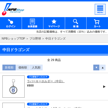
当店の記載価格は、すべて消費税（10％）込みの価格です。
NPBショップTOP
プロ野球
中日ドラゴンズ
中日ドラゴンズ
全 29 商品
新着順
価格順
人気順
▼
▲
ラバーキーホルダー（中日）
¥800