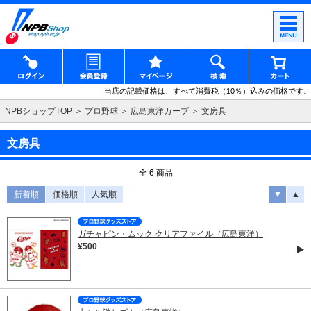
当店の記載価格は、すべて消費税（10％）込みの価格です。
NPBショップTOP
プロ野球
広島東洋カープ
文房具
文房具
全 6 商品
新着順
価格順
人気順
▼
▲
ガチャピン・ムック クリアファイル（広島東洋）
¥500