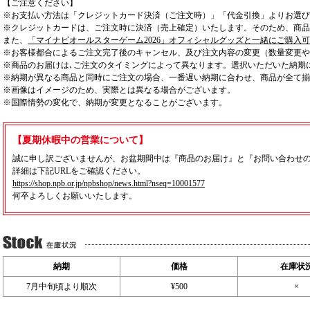
【ご注意ください】
※お支払い方法は「クレジットカード決済（ご注文時）」「代金引換」よりお選び
※クレジットカードは、ご注文時に決済（売上確定）いたします。そのため、商品
また、
「マイナビオールスターゲーム2026」オフィシャルグッズと一緒にご購入
※お客様都合によるご注文完了後のキャンセル、及び注文内容の変更（数量変更や
※商品のお届けは､ご注文のタイミングによって異なります。選択いただいた納期
※納期が異なる商品と同時にご注文の場合、一番遅い納期に合わせ、商品が全て揃
※画像はイメージのため、実際とは異なる場合がございます。
※国際情勢の変化で、納期が変更となることがございます。
【夏期休暇中の営業について】
誠に申し訳ございませんが、お盆期間中は『商品のお届け』と『お問い合わせ
詳細は下記URLをご確認ください。
https://shop.npb.or.jp/npbshop/news.html?nseq=10001577
何卒よろしくお願いいたします。
納期
価格
在庫状
7月中旬頃より順次
¥500
×