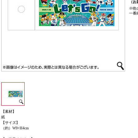
（お
※他
一番
【素材】
紙
【サイズ】
（約）W9×H4cm