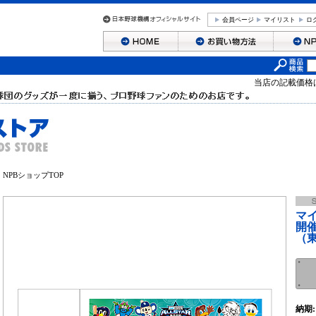
会員ページ
マイリスト
ロ
当店の記載価格
NPBショップTOP
マ
開
（
納期: