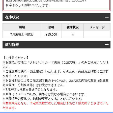
https://shop.npb.or.jp/npbshop/news.html?nseq=10001577
何卒よろしくお願いいたします。
在庫状況
納期
価格
在庫状況
メッセージ
7月末頃より順次
¥15,000
○
商品詳細
【ご注意ください】
※お支払い方法は「クレジットカード決済（ご注文時）」のみご利用いただけ
ます。
※ご注文時に決済（売上確定）いたします。そのため、商品お届け前にご請求
が発生いたします。
※お客様都合によるご注文完了後のキャンセル、及び注文内容の変更（数量変
更や同梱・分割発送等）はお受けできません。
※7月末頃より順次発送予定となります｡
※画像はイメージのため、実際とは異なる場合がございます。
※国際情勢の変化で、納期が変更となることがございます。
※数量限定となり、予定販売数に達した場合は予告なく販売終了とさせていた
だきます。