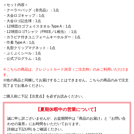
＜セット内容＞
・クーラーバッグ（非売品）：1点
・大会ロゴキャップ：1点
・大会ロゴ記念球：1点
・12球団ロゴフェイスタオル Type A：1点
・12球団ロゴTシャツ（FREE／L相当）：1点
・カラビナ付きユニフォームキーホルダー：1点
・巾着 Type A：1点
・丸型クリップマグネット：1点
・ぷくぷくシール：1点
・公式プログラム：1点
※こちらの商品は、クレジットカード決済（ご注文時）のみご利用いただけま
す。
※他の商品と同梱してお届けすることはできません。こちらの商品のみで注文
完了までお進みください。
ご購入前に下記【注意点】を必ずお読みください。
【夏期休暇中の営業について】
誠に申し訳ございませんが、お盆期間中は『商品のお届け』と『お問い合
わせの返答』にお時間をいただいております。
詳細は下記URLをご確認ください。