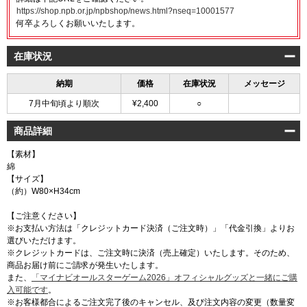
https://shop.npb.or.jp/npbshop/news.html?nseq=10001577
何卒よろしくお願いいたします。
在庫状況
納期
価格
在庫状況
メッセージ
7月中旬頃より順次
¥2,400
○
商品詳細
【素材】
綿
【サイズ】
（約）W80×H34cm
【ご注意ください】
※お支払い方法は「クレジットカード決済（ご注文時）」「代金引換」よりお
選びいただけます。
※クレジットカードは、ご注文時に決済（売上確定）いたします。そのため、
商品お届け前にご請求が発生いたします。
また、
「マイナビオールスターゲーム2026」オフィシャルグッズと一緒にご購
入可能です
。
※お客様都合によるご注文完了後のキャンセル、及び注文内容の変更（数量変