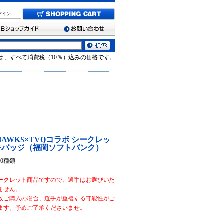
グイン
は、すべて消費税（10％）込みの価格です。
 HAWKS×TVQコラボ シークレッ
缶バッジ（福岡ソフトバンク）
20種類
ークレット商品ですので、選手はお選びいた
ません。
数ご購入の場合、選手が重複する可能性がご
ます。予めご了承くださいませ。