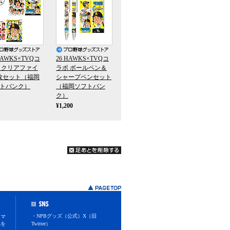
HAWKS×TVQコ
26 HAWKS×TVQコ
 クリアファイ
ラボ ボールペン＆
枚セット（福岡
シャープペンセット
トバンク）
（福岡ソフトバン
ク）
¥1,200
・NPBグッズ（公式）X（旧
スマ
品を
Twitter）