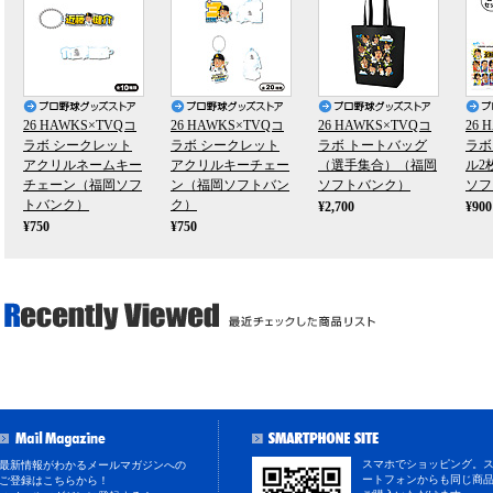
26 HAWKS×TVQコ
26 HAWKS×TVQコ
26 HAWKS×TVQコ
26 
ラボ シークレット
ラボ シークレット
ラボ トートバッグ
ラボ
アクリルネームキー
アクリルキーチェー
（選手集合）（福岡
ル2
チェーン（福岡ソフ
ン（福岡ソフトバン
ソフトバンク）
ソフ
トバンク）
ク）
¥2,700
¥900
¥750
¥750
スマホでショッピング。
最新情報がわかるメールマガジンへの
ートフォンからも同じ商
ご登録はこちらから！