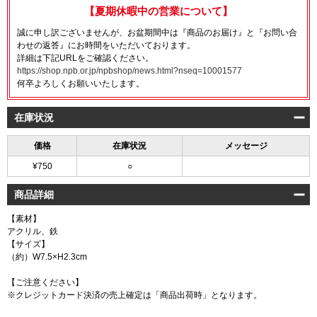
【夏期休暇中の営業について】
誠に申し訳ございませんが、お盆期間中は『商品のお届け』と『お問い合
わせの返答』にお時間をいただいております。
詳細は下記URLをご確認ください。
https://shop.npb.or.jp/npbshop/news.html?nseq=10001577
何卒よろしくお願いいたします。
在庫状況
価格
在庫状況
メッセージ
¥750
○
商品詳細
【素材】
アクリル、鉄
【サイズ】
（約）W7.5×H2.3cm
【ご注意ください】
※クレジットカード決済の売上確定は「商品出荷時」となります。