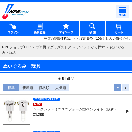
当店の記載価格は、すべて消費税（10％）込みの価格です。
NPBショップTOP
プロ野球グッズストア
アイテムから探す
ぬいぐる
み・玩具
ぬいぐるみ・玩具
全 91 商品
標準
新着順
価格順
人気順
▼
▲
シークレットミニユニフォーム型ペンライト（阪神）
¥1,200