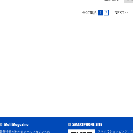
全29商品
1
2
NEXT>>
スマホでショッピング。
最新情報がわかるメールマガジンへの