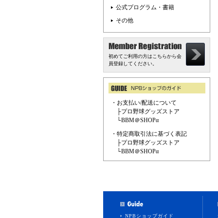
公式プログラム・書籍
その他
初めてご利用の方はこちらから会
員登録してください。
・お支払い/配送について
├
プロ野球グッズストア
└
BBM＠SHOPα
・特定商取引法に基づく表記
├
プロ野球グッズストア
└
BBM＠SHOPα
NPBショップガイド