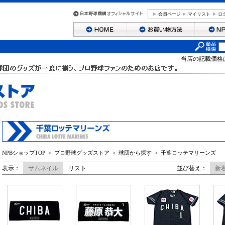
会員ページ
マイリスト
ロ
当店の記載価格
NPBショップTOP
>
プロ野球グッズストア
>
球団から探す
>
千葉ロッテマリーンズ
表示：
サムネイル
リスト
並び替え：
新