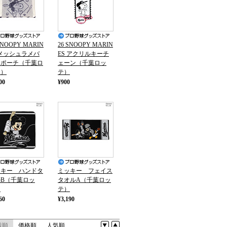
SNOOPY MARIN
26 SNOOPY MARIN
 メッシュラメバ
ES アクリルキーチ
ンポーチ（千葉ロ
ェーン（千葉ロッ
テ）
テ）
00
¥900
ッキー ハンドタ
ミッキー フェイス
B（千葉ロッ
タオルA（千葉ロッ
）
テ）
60
¥3,190
着順
価格順
人気順