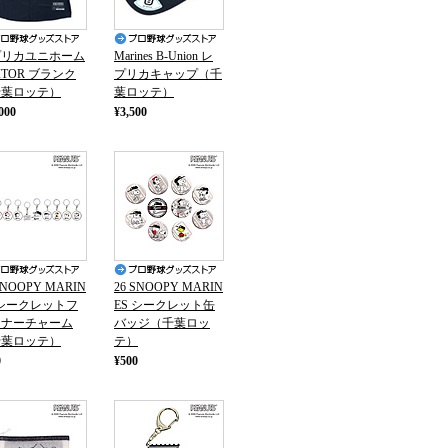
プリカユニホーム
Marines B-Union レ
SITOR ブランク
プリカキャップ（千
千葉ロッテ）
葉ロッテ）
000
¥3,500
SNOOPY MARIN
26 SNOOPY MARIN
 シークレットフ
ES シークレット缶
スナーチャーム
バッジ（千葉ロッ
千葉ロッテ）
テ）
0
¥500