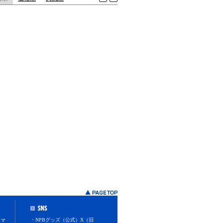
・NPBグッズ（公式）X（旧
スマ