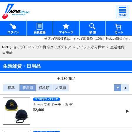
当店の記載価格は、すべて消費税（10％）込みの価格です。
NPBショップTOP
プロ野球グッズストア
アイテムから探す
生活雑貨・
日用品
生活雑貨・日用品
全 180 商品
標準
新着順
価格順
人気順
▼
▲
キャップ型ポーチ（阪神）
¥2,400