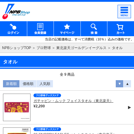
当店の記載価格は、すべて消費税（10％）込みの価格です。
NPBショップTOP
プロ野球
東北楽天ゴールデンイーグルス
タオル
タオル
全 9 商品
新着順
価格順
人気順
▼
▲
ガチャピン・ムック フェイスタオル（東北楽天）
¥2,200