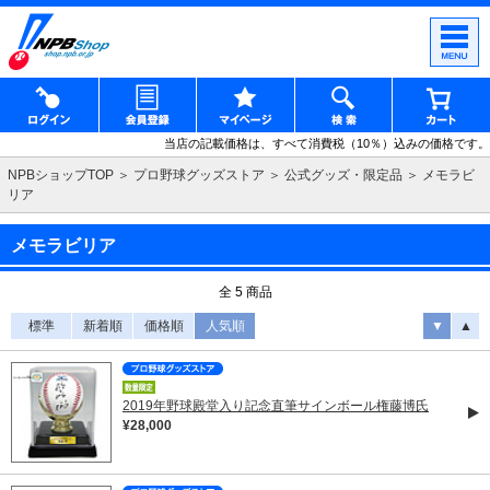
当店の記載価格は、すべて消費税（10％）込みの価格です。
NPBショップTOP
プロ野球グッズストア
公式グッズ・限定品
メモラビ
リア
メモラビリア
全 5 商品
標準
新着順
価格順
人気順
▼
▲
2019年野球殿堂入り記念直筆サインボール権藤博氏
¥28,000