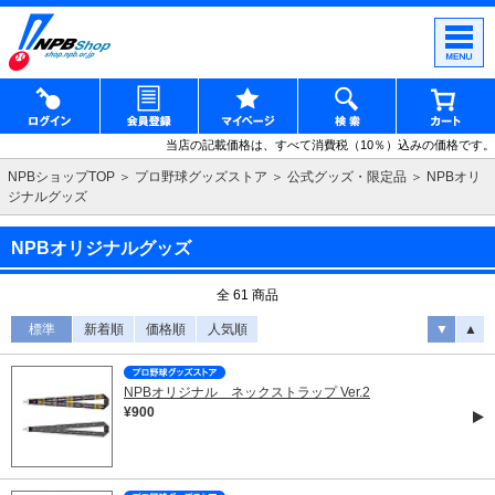
当店の記載価格は、すべて消費税（10％）込みの価格です。
NPBショップTOP
プロ野球グッズストア
公式グッズ・限定品
NPBオリ
ジナルグッズ
NPBオリジナルグッズ
全 61 商品
標準
新着順
価格順
人気順
▼
▲
NPBオリジナル ネックストラップ Ver.2
¥900