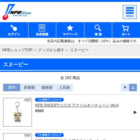
当店の記載価格は、すべて消費税（10％）込みの価格です。
NPBショップTOP
グッズから探す
スヌーピー
スヌーピー
全 162 商品
標準
新着順
価格順
人気順
▼
▲
NPB SNOOPYコラボ アクリルキーチェーン Ver.4
¥900