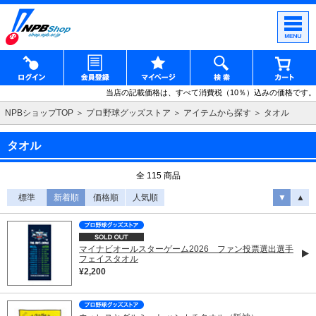
当店の記載価格は、すべて消費税（10％）込みの価格です。
NPBショップTOP
プロ野球グッズストア
アイテムから探す
タオル
タオル
全 115 商品
標準
新着順
価格順
人気順
▼
▲
マイナビオールスターゲーム2026 ファン投票選出選手
フェイスタオル
¥2,200