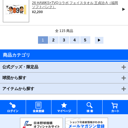
26 HAWKS×TVQコラボ フェイスタオル 王貞治 A（福岡
ソフトバンク）
¥2,200
全 115 商品
1
2
3
4
5
▶
商品カテゴリ
公式グッズ・限定品
球団から探す
アイテムから探す