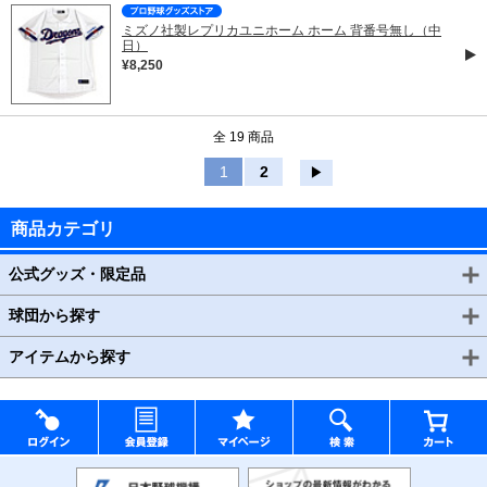
ミズノ社製レプリカユニホーム ホーム 背番号無し（中
日）
¥8,250
全 19 商品
1
2
▶
商品カテゴリ
公式グッズ・限定品
球団から探す
アイテムから探す