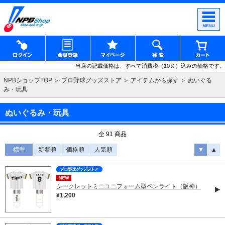
当店の記載価格は、すべて消費税（10％）込みの価格です。
NPBショップTOP
プロ野球グッズストア
アイテムから探す
ぬいぐる
み・玩具
ぬいぐるみ・玩具
全 91 商品
標準
新着順
価格順
人気順
▼
▲
シークレットミニユニフォーム型ペンライト（阪神）
¥1,200