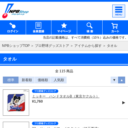
当店の記載価格は、すべて消費税（10％）込みの価格です。
NPBショップTOP
プロ野球グッズストア
アイテムから探す
タオル
タオル
全 115 商品
標準
新着順
価格順
人気順
▼
▲
ミッキー ハンドタオルB（東京ヤクルト）
¥1,760