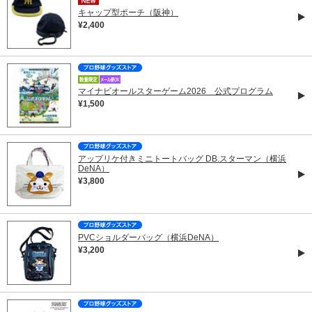
キャップ型ポーチ（阪神）
¥2,400
マイナビオールスターゲーム2026 公式プログラム
¥1,500
アップリケ付きミニトートバッグ DB.スターマン（横浜
DeNA）
¥3,800
PVCショルダーバッグ（横浜DeNA）
¥3,200