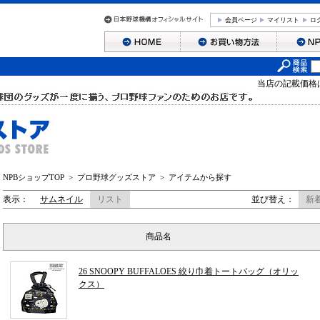
会員ページ
マイリスト
ロ
当店の記載価格
NPBショップTOP
>
プロ野球グッズストア
>
アイテムから探す
表示：
サムネイル
リスト
並び替え：
新
商品名
26 SNOOPY BUFFALOES 絞り巾着トートバッグ（オリッ
クス）