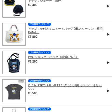
キャップ型ポーチ（阪神）
¥2,400
アップリケ付きミニトートバッグ DB.スターマン（横浜
DeNA）
¥3,800
PVCショルダーバッグ（横浜DeNA）
¥3,200
26 SNOOPY BUFFALOES グランジ風Tシャツ（オリッ
クス）
¥5,500