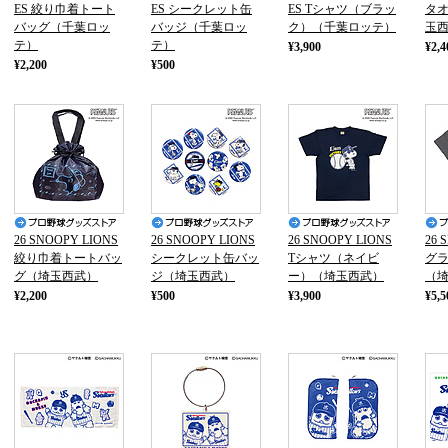
ES 絞り巾着トート
ES シークレット缶
ES Tシャツ（ブラッ
タ
バッグ（千葉ロッ
バッジ（千葉ロッ
ク）（千葉ロッテ）
玉
テ）
テ）
¥3,900
¥2,4
¥2,200
¥500
26 SNOOPY LIONS
26 SNOOPY LIONS
26 SNOOPY LIONS
26 
絞り巾着トートバッ
シークレット缶バッ
Tシャツ（ネイビ
グラ
グ（埼玉西武）
ジ（埼玉西武）
ー）（埼玉西武）
（
¥2,200
¥500
¥3,900
¥5,5