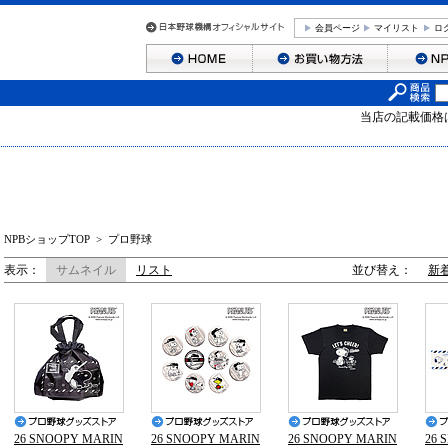
会員ページ
マイリスト
ロ
当店の記載価格
NPBショップTOP
>
プロ野球
表示：
サムネイル
リスト
並び替え：
新
26 SNOOPY MARIN
26 SNOOPY MARIN
26 SNOOPY MARIN
26 