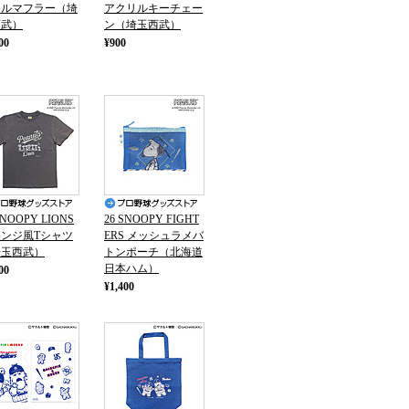
オルマフラー（埼
アクリルキーチェー
西武）
ン（埼玉西武）
00
¥900
SNOOPY LIONS
26 SNOOPY FIGHT
ンジ風Tシャツ
ERS メッシュラメバ
埼玉西武）
トンポーチ（北海道
日本ハム）
00
¥1,400