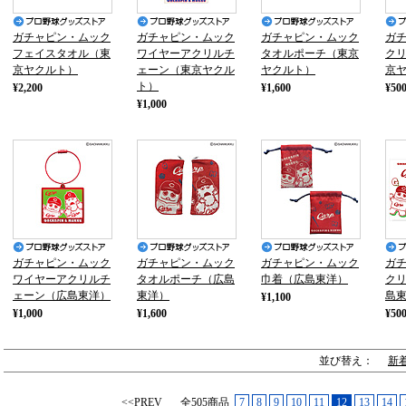
ガチャピン・ムック
ガチャピン・ムック
ガチャピン・ムック
ガ
フェイスタオル（東
ワイヤーアクリルチ
タオルポーチ（東京
ク
京ヤクルト）
ェーン（東京ヤクル
ヤクルト）
京
ト）
¥2,200
¥1,600
¥50
¥1,000
ガチャピン・ムック
ガチャピン・ムック
ガチャピン・ムック
ガ
ワイヤーアクリルチ
タオルポーチ（広島
巾着（広島東洋）
ク
ェーン（広島東洋）
東洋）
島
¥1,100
¥1,000
¥1,600
¥50
並び替え：
新
<<PREV
全505商品
7
8
9
10
11
12
13
14