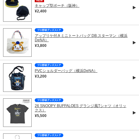
キャップ型ポーチ（阪神）
¥2,400
アップリケ付きミニトートバッグ DB.スターマン（横浜
DeNA）
¥3,800
PVCショルダーバッグ（横浜DeNA）
¥3,200
26 SNOOPY BUFFALOES グランジ風Tシャツ（オリッ
クス）
¥5,500