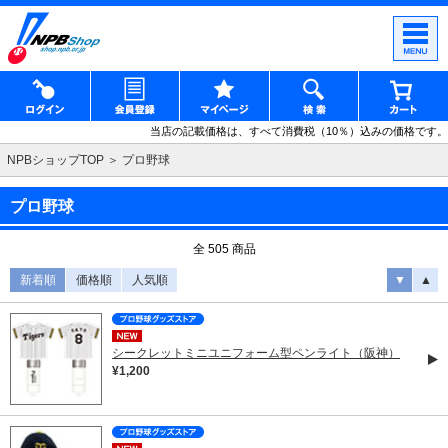
当店の記載価格は、すべて消費税（10％）込みの価格です。
NPBショップTOP
プロ野球
プロ野球
全 505 商品
新着順
価格順
人気順
▼
▲
シークレットミニユニフォーム型ペンライト（阪神）
¥1,200