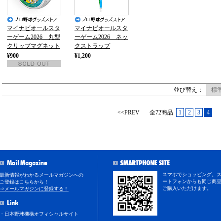
マイナビオールスタ
マイナビオールスタ
ーゲーム2026 丸型
ーゲーム2026 ネッ
クリップマグネット
クストラップ
¥900
¥1,200
並び替え：
標
<<PREV
全72商品
1
2
3
4
スマホでショッピング。
最新情報がわかるメールマガジンへの
ートフォンからも同じ商
ご登録はこちらから！
ご購入いただけます。
⇒メールマガジンに登録する！
・日本野球機構オフィシャルサイト