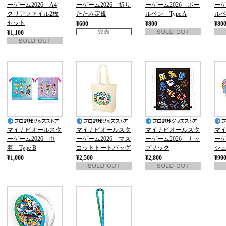
ーゲーム2026 A4
ーゲーム2026 折り
ーゲーム2026 ボー
ーゲ
クリアファイル2枚
たたみ定規
ルペン Type A
ルペ
セット
¥600
¥800
¥80
¥1,100
マイナビオールスタ
マイナビオールスタ
マイナビオールスタ
マ
ーゲーム2026 巾
ーゲーム2026 マス
ーゲーム2026 ナッ
ーゲ
着 Type B
コットトートバッグ
プサック
シ
¥1,000
¥2,500
¥2,800
¥90