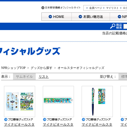
会員ページ
マイリスト
ロ
当店の記載価格
NPBショップTOP
>
グッズから探す
>
オールスターオフィシャルグッズ
表示：
サムネイル
リスト
並び替え：
標
マイナビオールスタ
マイナビオールスタ
マイナビオールスタ
マ