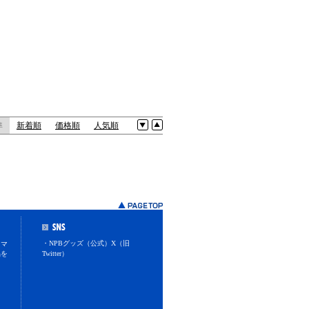
準
新着順
価格順
人気順
・NPBグッズ（公式）X（旧
スマ
品を
Twitter）