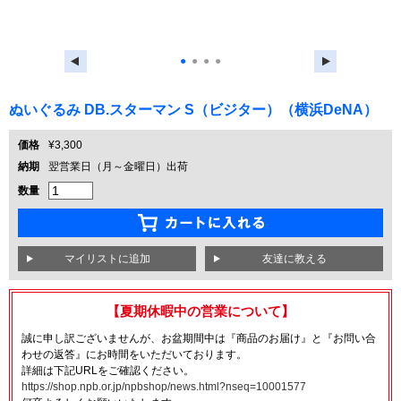
●
●
●
●
ぬいぐるみ DB.スターマン S（ビジター）（横浜DeNA）
価格
¥3,300
納期
翌営業日（月～金曜日）出荷
数量
友達に教える
【夏期休暇中の営業について】
誠に申し訳ございませんが、お盆期間中は『商品のお届け』と『お問い合
わせの返答』にお時間をいただいております。
詳細は下記URLをご確認ください。
https://shop.npb.or.jp/npbshop/news.html?nseq=10001577