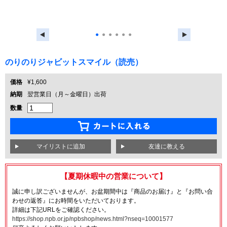
●
●
●
●
●
●
のりのりジャビットスマイル（読売）
価格
¥1,600
納期
翌営業日（月～金曜日）出荷
数量
友達に教える
【夏期休暇中の営業について】
誠に申し訳ございませんが、お盆期間中は『商品のお届け』と『お問い合
わせの返答』にお時間をいただいております。
詳細は下記URLをご確認ください。
https://shop.npb.or.jp/npbshop/news.html?nseq=10001577