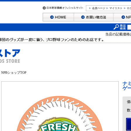
会員ページ
マイリスト
ロ
当店の記載価格
NPBショップTOP
ナ
ゲー
価
数