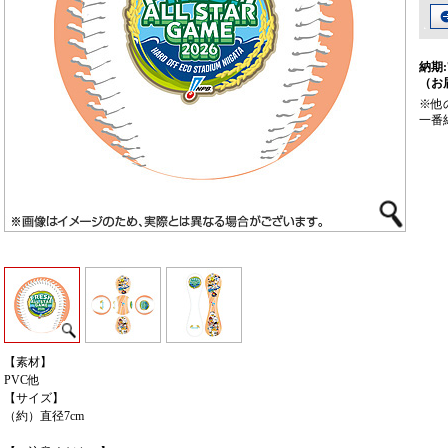
納期:
（お
※他
一番
【素材】
PVC他
【サイズ】
（約）直径7cm