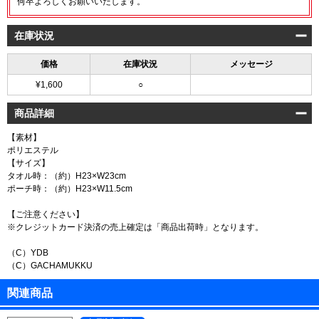
何卒よろしくお願いいたします。
在庫状況
価格
在庫状況
メッセージ
¥1,600
○
商品詳細
【素材】
ポリエステル
【サイズ】
タオル時：（約）H23×W23cm
ポーチ時：（約）H23×W11.5cm
【ご注意ください】
※クレジットカード決済の売上確定は「商品出荷時」となります。
（C）YDB
（C）GACHAMUKKU
関連商品