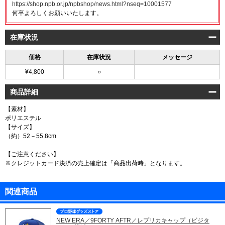
https://shop.npb.or.jp/npbshop/news.html?nseq=10001577
何卒よろしくお願いいたします。
在庫状況
価格
在庫状況
メッセージ
¥4,800
○
商品詳細
【素材】
ポリエステル
【サイズ】
（約）52－55.8cm
【ご注意ください】
※クレジットカード決済の売上確定は「商品出荷時」となります。
関連商品
NEW ERA／9FORTY AFTR／レプリカキャップ（ビジタ