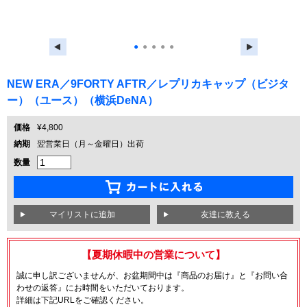
●
●
●
●
●
NEW ERA／9FORTY AFTR／レプリカキャップ（ビジタ
ー）（ユース）（横浜DeNA）
価格
¥4,800
納期
翌営業日（月～金曜日）出荷
数量
友達に教える
【夏期休暇中の営業について】
誠に申し訳ございませんが、お盆期間中は『商品のお届け』と『お問い合
わせの返答』にお時間をいただいております。
詳細は下記URLをご確認ください。