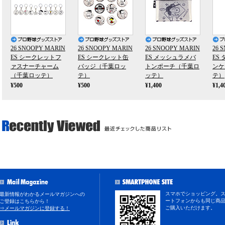
26 SNOOPY MARIN
26 SNOOPY MARIN
26 SNOOPY MARIN
26 
ES シークレットフ
ES シークレット缶
ES メッシュラメバ
ES
ァスナーチャーム
バッジ（千葉ロッ
トンポーチ（千葉ロ
ンケ
（千葉ロッテ）
テ）
ッテ）
テ）
¥500
¥500
¥1,400
¥1,4
スマホでショッピング。
最新情報がわかるメールマガジンへの
ートフォンからも同じ商
ご登録はこちらから！
ご購入いただけます。
⇒メールマガジンに登録する！