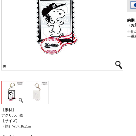
納期:
（お
※他
一番
【素材】
アクリル、鉄
【サイズ】
（約）W5×H6.2cm