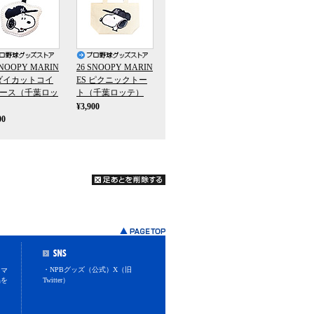
SNOOPY MARIN
26 SNOOPY MARIN
 ダイカットコイ
ES ピクニックトー
ース（千葉ロッ
ト（千葉ロッテ）
¥3,900
00
・NPBグッズ（公式）X（旧
スマ
品を
Twitter）