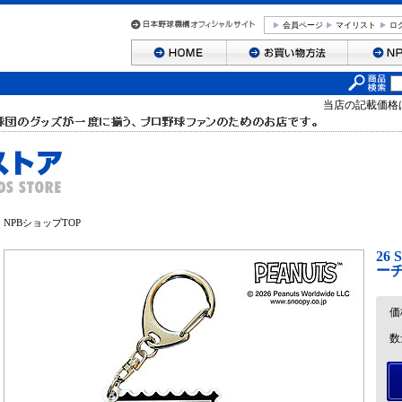
会員ページ
マイリスト
ロ
当店の記載価格
NPBショップTOP
26
ー
価
数