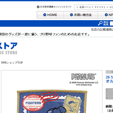
会員ページ
マイリスト
ロ
当店の記載価格
NPBショップTOP
26
オ
納期:
（お