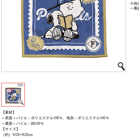
※他
一番
【素材】
＜表面＞パイル：ポリエステル100％、地糸：ポリエステル100％
＜裏面＞パイル：綿100％
【サイズ】
（約）W20×H20cm