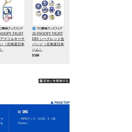
SNOOPY FIGHT
26 SNOOPY FIGHT
S アクリルキーチ
ERS シークレット缶
ン（北海道日本
バッジ（北海道日本
）
ハム）
¥500
・NPBグッズ（公式）X（旧
スマ
品を
Twitter）