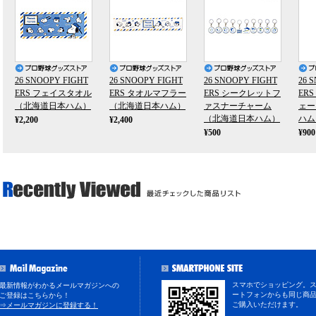
26 SNOOPY FIGHT
26 SNOOPY FIGHT
26 SNOOPY FIGHT
26 
ERS フェイスタオル
ERS タオルマフラー
ERS シークレットフ
ER
（北海道日本ハム）
（北海道日本ハム）
ァスナーチャーム
ェー
（北海道日本ハム）
ハム
¥2,200
¥2,400
¥500
¥900
スマホでショッピング。
最新情報がわかるメールマガジンへの
ートフォンからも同じ商
ご登録はこちらから！
ご購入いただけます。
⇒メールマガジンに登録する！