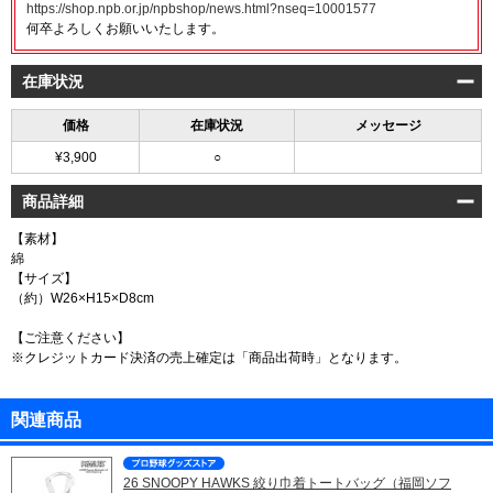
https://shop.npb.or.jp/npbshop/news.html?nseq=10001577
何卒よろしくお願いいたします。
在庫状況
価格
在庫状況
メッセージ
¥3,900
○
商品詳細
【素材】
綿
【サイズ】
（約）W26×H15×D8cm
【ご注意ください】
※クレジットカード決済の売上確定は「商品出荷時」となります。
関連商品
26 SNOOPY HAWKS 絞り巾着トートバッグ（福岡ソフ