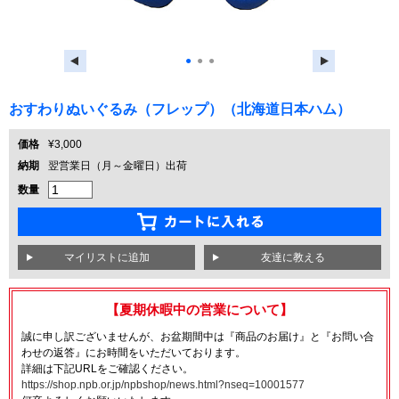
●
●
●
おすわりぬいぐるみ（フレップ）（北海道日本ハム）
価格
¥3,000
納期
翌営業日（月～金曜日）出荷
数量
友達に教える
【夏期休暇中の営業について】
誠に申し訳ございませんが、お盆期間中は『商品のお届け』と『お問い合
わせの返答』にお時間をいただいております。
詳細は下記URLをご確認ください。
https://shop.npb.or.jp/npbshop/news.html?nseq=10001577