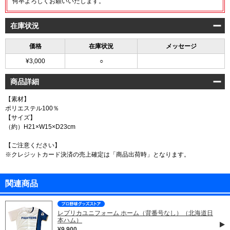
何卒よろしくお願いいたします。
在庫状況
価格
在庫状況
メッセージ
¥3,000
○
商品詳細
【素材】
ポリエステル100％
【サイズ】
（約）H21×W15×D23cm
【ご注意ください】
※クレジットカード決済の売上確定は「商品出荷時」となります。
関連商品
レプリカユニフォーム ホーム（背番号なし）（北海道日
本ハム）
¥9,900