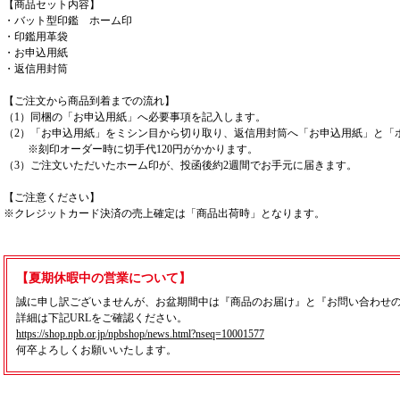
【商品セット内容】
・バット型印鑑 ホーム印
・印鑑用革袋
・お申込用紙
・返信用封筒
【ご注文から商品到着までの流れ】
（1）同梱の「お申込用紙」へ必要事項を記入します。
（2）「お申込用紙」をミシン目から切り取り、返信用封筒へ「お申込用紙」と「
※刻印オーダー時に切手代120円がかかります。
（3）ご注文いただいたホーム印が、投函後約2週間でお手元に届きます。
【ご注意ください】
※クレジットカード決済の売上確定は「商品出荷時」となります。
【夏期休暇中の営業について】
誠に申し訳ございませんが、お盆期間中は『商品のお届け』と『お問い合わせ
詳細は下記URLをご確認ください。
https://shop.npb.or.jp/npbshop/news.html?nseq=10001577
何卒よろしくお願いいたします。