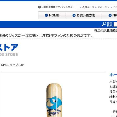
会員ページ
マイリスト
ロ
当店の記載価格
NPBショップTOP
ホ
木製
を課
役目
端材
りま
・折
・こ