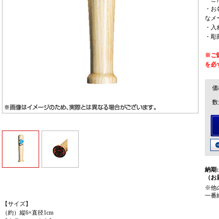
・お
なメ
・入
・彫
※ご
を必
価
数
納期:
（お
※他
一番
【サイズ】
（約）縦6×直径1cm