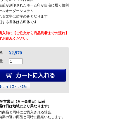
名前が刻印されたホーム印が自宅に届く便利
ールオーダーシステム
れる文字は苗字のみとなります
刻する書体は古印体です
購入前に【ご注文から商品到着までの流れ】
ずお読みください。
¥2,970
格
量
翌営業日（月～金曜日）出荷
届け日は地域により異なります）
の商品と同時にご購入される場合、
納期の遅い商品と同時に配送いたします。