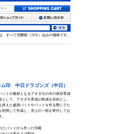
グイン
は、すべて消費税（10％）込みの価格です。
ーム印 中日ドラゴンズ（中日）
バットの素材となるアオダモの木の保存育成
題として、アオダモ育成の助成を目的とし、
を終えた破損バットやバットを作る際にでた
を利用して作成し、売上の一部を寄付してお
す。
れたバットから作った印鑑
だわりの手仕上げ製法