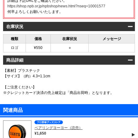
詳細は下記URLをご確認ください。
https://shop.npb.or.jp/npbshop/news.html?nseq=10001577
何卒よろしくお願いいたします。
在庫状況
種類
価格
在庫状況
メッセージ
ロゴ
¥550
○
商品詳細
【素材】プラスチック
【サイズ】（約）4.3×1.1cm
【ご注意ください】
※クレジットカード決済の売上確定は「商品出荷時」となります。
関連商品
ベアリングヨーヨー（読売）
¥1,650