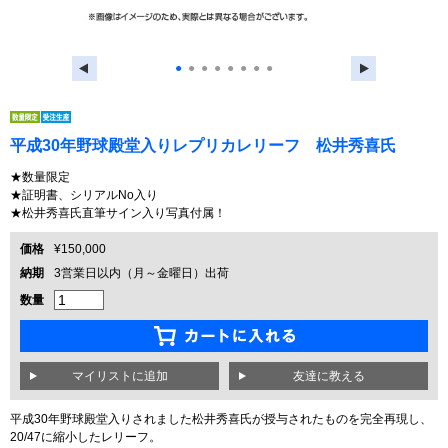
●
●
●
●
●
●
●
●
平成30年野球殿堂入りレプリカレリーフ 松井秀喜氏
★数量限定
★証明書、シリアルNo入り
★松井秀喜氏直筆サイン入り写真付属！
価格
¥150,000
納期
3営業日以内（月～金曜日）出荷
数量
友達に教える
平成30年野球殿堂入りされました松井秀喜氏が授与されたものを完全再現し、
20/47に縮小したレリーフ。