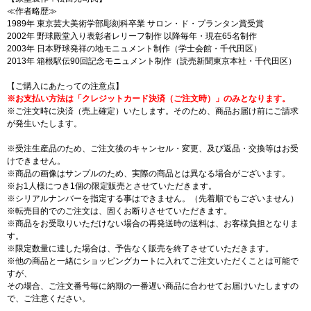
≪作者略歴≫
1989年 東京芸大美術学部彫刻科卒業 サロン・ド・プランタン賞受賞
2002年 野球殿堂入り表彰者レリーフ制作 以降毎年・現在65名制作
2003年 日本野球発祥の地モニュメント制作（学士会館・千代田区）
2013年 箱根駅伝90回記念モニュメント制作（読売新聞東京本社・千代田区）
【ご購入にあたっての注意点】
※お支払い方法は「クレジットカード決済（ご注文時）」のみとなります。
※ご注文時に決済（売上確定）いたします。そのため、商品お届け前にご請求
が発生いたします。
※受注生産品のため、ご注文後のキャンセル・変更、及び返品・交換等はお受
けできません。
※商品の画像はサンプルのため、実際の商品とは異なる場合がございます。
※お1人様につき1個の限定販売とさせていただきます。
※シリアルナンバーを指定する事はできません。（先着順でもございません）
※転売目的でのご注文は、固くお断りさせていただきます。
※商品をお受取りいただけない場合の再発送時の送料は、お客様負担となりま
す。
※限定数量に達した場合は、予告なく販売を終了させていただきます。
※他の商品と一緒にショッピングカートに入れてご注文いただくことは可能で
すが、
その場合、ご注文番号毎に納期の一番遅い商品に合わせてお届けいたしますの
で、ご注意ください。