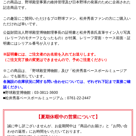
この商品は、野球殿堂事業の維持管理及び日本野球の発展のために企画された
記念商品です。
この趣旨にご賛同いただけるプロ野球ファン、松井秀喜ファンの方にご購入い
ただければ幸いです。
公益財団法人野球殿堂博物館理事長の証明書と松井秀喜氏直筆サイン入り写真
（レリーフのモチーフとなったもの）が付属、レリーフ背面・ケース前面・証
明書にはシリアル番号が入ります。
※証明書には、ご注文者のお名前を入れてお送りします。
（ご注文完了後の変更はできませんので、予めご注意ください）
※この商品は、「野球殿堂博物館」及び「松井秀喜ベースボールミュージア
ム」でも販売しています。
各施設の在庫状況に関する問い合わせについては、ぞれぞれ下記まで直接ご確
認ください。
■野球殿堂博物館：03-3811-3600
■松井秀喜ベースボールミュージアム：0761-22-2447
【夏期休暇中の営業について】
誠に申し訳ございませんが、お盆期間中は『商品のお届け』と『お問い合
わせの返答』にお時間をいただいております。