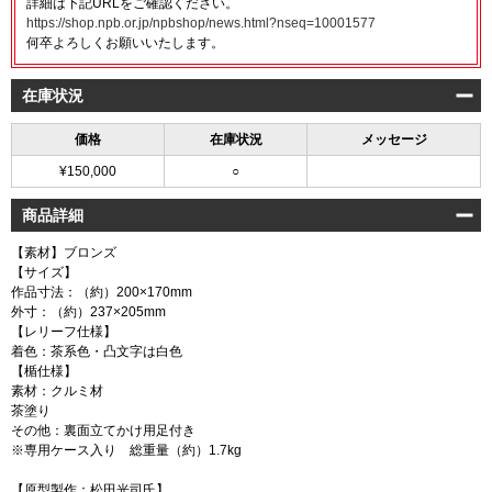
詳細は下記URLをご確認ください。
https://shop.npb.or.jp/npbshop/news.html?nseq=10001577
何卒よろしくお願いいたします。
在庫状況
価格
在庫状況
メッセージ
¥150,000
○
商品詳細
【素材】ブロンズ
【サイズ】
作品寸法：（約）200×170mm
外寸：（約）237×205mm
【レリーフ仕様】
着色：茶系色・凸文字は白色
【楯仕様】
素材：クルミ材
茶塗り
その他：裏面立てかけ用足付き
※専用ケース入り 総重量（約）1.7kg
【原型製作：松田光司氏】