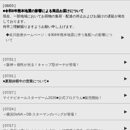
[ 08/03 ]
■令和8年熊本地震の影響による商品お届けについて
現在、一部地域においてお荷物の集荷・配達の停止およびお届けの遅延が発生
しております。
何卒ご理解賜りますようお願い申し上げます。
◆佐川急便ホームページ：令和8年熊本地震に伴う集配への影響につ
いて
[ 07/31 ]
＜阪神＞個性が光る！キャップ型ポーチが登場！
[ 07/31 ]
■夏期休暇中の営業について■
[ 07/27 ]
マイナビオールスターゲーム2026■公式プログラム■販売開始！
[ 07/24 ]
＜横浜DeNA＞DB.スターマンのバッグが登場！
[ 07/17 ]