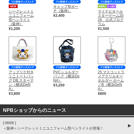
キャップ型ポー
チ（阪神）
シークレットミ
マイナビオール
ニユニフォーム
¥2,400
スターゲーム20
型ペンライト
26 公式プログ
（阪神）
ラム
¥1,200
¥1,500
アップリケ付き
PVCショルダー
25 マスコットラ
ミニトートバッ
バッグ（横浜De
メアクリルキー
グ DB.スターマ
NA）
ホルダー ホーム
ン（横浜DeN
／B（横浜DeN
¥3,200
A）
A）
¥3,800
¥800
NPBショップからのニュース
[ 08/06 ]
＜阪神＞シークレットミニユニフォーム型ペンライトが登場！