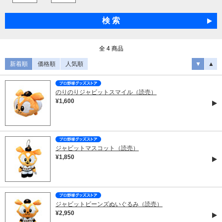
全 4 商品
新着順
価格順
人気順
▼
▲
のりのりジャビットスマイル（読売）
¥1,600
ジャビットマスコット（読売）
¥1,850
ジャビットビーンズぬいぐるみ（読売）
¥2,950