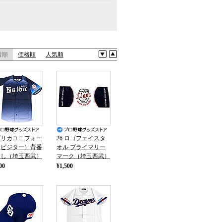
着順
価格順
人気順
プリカユニフォー
26 ロゴフェイスタ
（ビジター）背番
オル プライマリー
なし（埼玉西武）
マーク（埼玉西武）
00
¥1,500