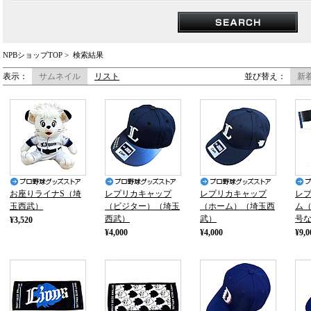
NPBショップTOP
>
検索結果
表示：
サムネイル
リスト
並び替え：
新
お座りライナS（埼
レプリカキャップ
レプリカキャップ
レ
玉西武）
（ビジター）（埼玉
（ホーム）（埼玉西
ム
西武）
武）
号
¥3,520
¥4,000
¥4,000
¥9,0