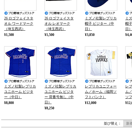
26 ロゴフェイスタ
26 ロゴフェイスタ
ミズノ社製レプリカ
ミ
オル ワードマーク
オル レオマーク
帽子 ビジター（中
帽子
（埼玉西武）
（埼玉西武）
日）
日
¥1,500
¥1,500
¥3,850
¥4,4
ミズノ社製レプリカ
ミズノ社製レプリカ
レプリカユニフォー
レ
ユニホーム ビジタ
ユニホーム ビジタ
ム／ホーム（福岡ソ
ム
ー（中日）
ー 背番号無し（中
フトバンク）
ソ
日）
¥8,800
¥12,000
¥12,
¥8,250
並び替え：
新