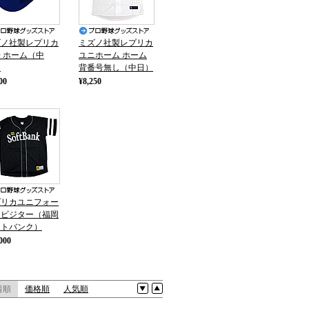
ズノ社製レプリカ
ミズノ社製レプリカ
 ホーム（中
ユニホーム ホーム
）
背番号無し（中日）
00
¥8,250
プリカユニフォー
／ビジター（福岡
フトバンク）
000
着順
価格順
人気順