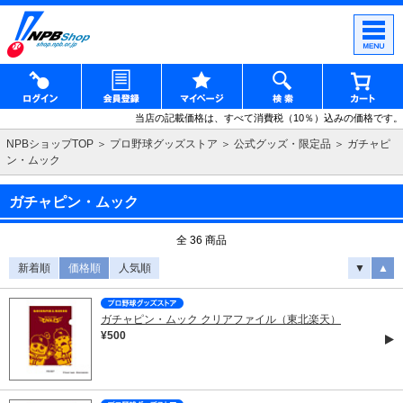
当店の記載価格は、すべて消費税（10％）込みの価格です。
NPBショップTOP
プロ野球グッズストア
公式グッズ・限定品
ガチャピ
ン・ムック
ガチャピン・ムック
全 36 商品
新着順
価格順
人気順
▼
▲
ガチャピン・ムック クリアファイル（東北楽天）
¥500