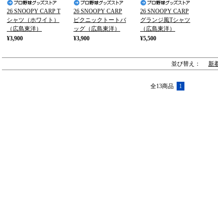
26 SNOOPY CARP T
26 SNOOPY CARP
26 SNOOPY CARP
シャツ（ホワイト）
ピクニックトートバ
グランジ風Tシャツ
（広島東洋）
ッグ（広島東洋）
（広島東洋）
¥3,900
¥3,900
¥5,500
並び替え：
新
全13商品
1