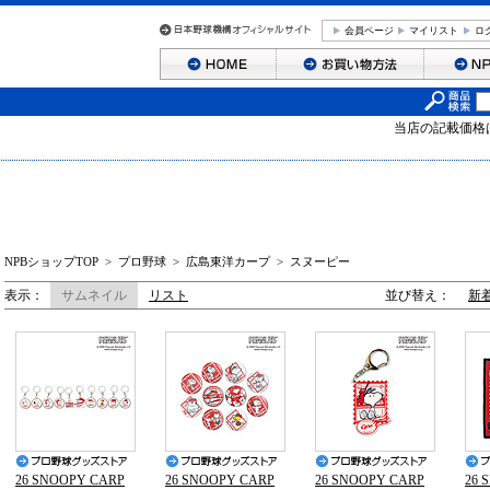
会員ページ
マイリスト
ロ
当店の記載価格
NPBショップTOP
>
プロ野球
>
広島東洋カープ
>
スヌーピー
表示：
サムネイル
リスト
並び替え：
新
26 SNOOPY CARP
26 SNOOPY CARP
26 SNOOPY CARP
26 