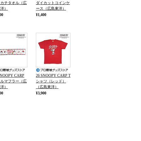
ンカチタオル（広
ダイカットコインケ
東洋）
ース（広島東洋）
00
¥1,400
SNOOPY CARP
26 SNOOPY CARP T
オルマフラー（広
シャツ（レッド）
東洋）
（広島東洋）
00
¥3,900