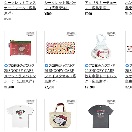
シークレットファス
シークレット缶バッ
アクリルキーチェー
ハ
ナーチャーム（広島
ジ（広島東洋）
ン（広島東洋）
島
東洋）
¥500
¥900
¥1,0
¥500
26 SNOOPY CARP
26 SNOOPY CARP
26 SNOOPY CARP
26 
メッシュラメバトン
フェイスタオル（広
絞り巾着トートバッ
タ
ポーチ（広島東洋）
島東洋）
グ（広島東洋）
島
¥1,400
¥2,200
¥2,200
¥2,4