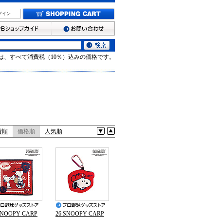
グイン
は、すべて消費税（10％）込みの価格です。
着順
価格順
人気順
SNOOPY CARP
26 SNOOPY CARP