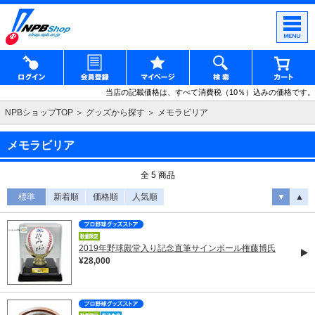
当店の記載価格は、すべて消費税（10％）込みの価格です。
NPBショップTOP
グッズから探す
メモラビリア
メモラビリア
全 5 商品
標準
新着順
価格順
人気順
▼
▲
2019年野球殿堂入り記念直筆サインボール権藤博氏
¥28,000