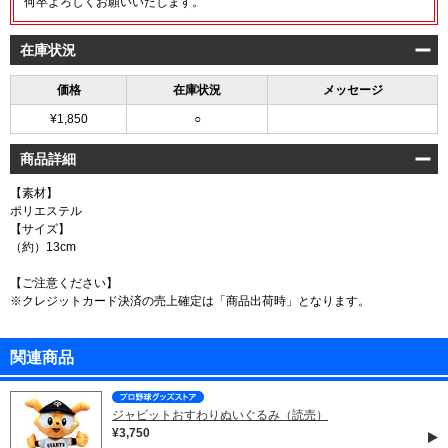
何卒よろしくお願いいたします。
在庫状況
価格
在庫状況
メッセージ
¥1,850
○
商品詳細
【素材】
ポリエステル
【サイズ】
（約）13cm
【ご注意ください】
※クレジットカード決済の売上確定は「商品出荷時」となります。
関連商品
ジャビットおすわりぬいぐるみ（読売）
¥3,750