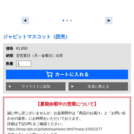
●
●
●
ジャビットマスコット（読売）
価格
¥1,850
納期
翌営業日（月～金曜日）出荷
数量
友達に教える
【夏期休暇中の営業について】
誠に申し訳ございませんが、お盆期間中は『商品のお届け』と『お問い合
わせの返答』にお時間をいただいております。
詳細は下記URLをご確認ください。
https://shop.npb.or.jp/npbshop/news.html?nseq=10001577